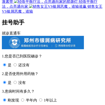
激素带
经络平衡疗
法，点亮通向家
销售女王
VS银屑恶魔，谁输
挂号助手
就诊直通车
1.您是否已到医院确诊？
是
还没有
2.是否使用外用药物？
是
没有
3.患病时间有多久？
刚发现
半年内
1年以上