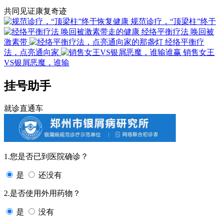
共同见证康复奇迹
规范诊疗，“顶梁柱”终于
经络平衡疗法 唤回被
激素带
经络平衡疗
法，点亮通向家
销售女王
VS银屑恶魔，谁输
挂号助手
就诊直通车
1.您是否已到医院确诊？
是
还没有
2.是否使用外用药物？
是
没有