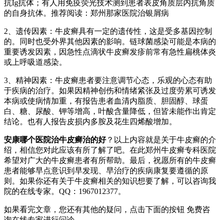
抗Ig抗体；有人用免疫荧光技术测到患者表皮角质层内抗角质
的自身抗体。推荐阅读：郑州那家医院治银屑病
2、遗传因素：牛皮癣具有一定的遗传性，这是受多基因控制
的。同时也受外界其他因素的影响。链球菌感染可能是本病的
重要诱发因素，因急性点滴状牛皮癣发疹前常有急性扁桃体炎
或上呼吸道感染。
3、精神因素：牛皮癣患者要注意调节心态，乐观的心态有助
于疾病的治疗。如果因精神创伤和情绪紧张及过度劳累可诱发
本病或使病情加重，有报告患者血清内脂质、胆固醇、球蛋
白、糖、尿酸、钾等增高，叶酸含量降低，但皆未能作出肯定
结论。也有人报告皮损内多胺及花生四烯酸增加。
安康哪个医院治牛皮癣治的好
？以上内容就是关于牛皮癣的介
绍，相信您对此应该有所了解了吧。在此郑州牛皮癣专科医院
希望对广大的牛皮癣患者有所帮助。最后，祝愿所有的牛皮癣
患者能够早点意识到早发现、早治疗的疾病康复要遵循的原
则。如果你还有关于牛皮癣相关的知识想要了解，可以咨询我
院的在线专家。QQ：1967012377。
如果看完文章，您还有其他的疑问，点击下面的按钮 免费咨
询在线专家进行问诊。