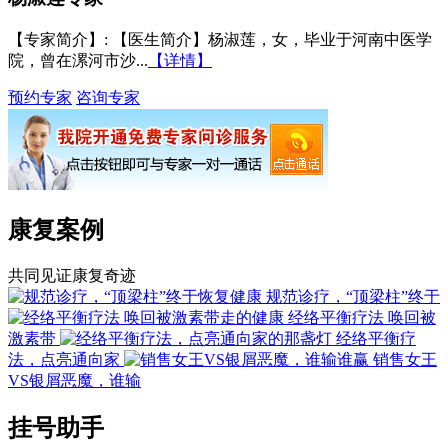
【专家简介】
: 【医生简介】杨淑莲，女，毕业于河南中医学
院，曾在漯河市沙...
【详情】
预约专家
咨询专家
康复案例
共同见证康复奇迹
规范诊疗，“顶梁柱”终于
经络平衡疗法 唤回被
激素带
经络平衡疗
法，点亮通向家
销售女王
VS银屑恶魔，谁输
挂号助手