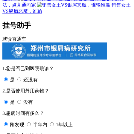
法，点亮通向家
销售女王
VS银屑恶魔，谁输
挂号助手
就诊直通车
1.您是否已到医院确诊？
是
还没有
2.是否使用外用药物？
是
没有
3.患病时间有多久？
刚发现
半年内
1年以上