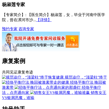
杨淑莲
专家
【专家简介】
: 【医生简介】杨淑莲，女，毕业于河南中医学
院，曾在漯河市沙...
【详情】
预约专家
咨询专家
康复案例
共同见证康复奇迹
规范诊疗，“顶梁柱”终于
经络平衡疗法 唤回被
激素带
经络平衡疗
法，点亮通向家
销售女王
VS银屑恶魔，谁输