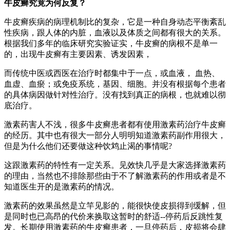
牛皮癣究竟为何反复？
牛皮癣疾病的病理机制比的复杂，它是一种自身动态平衡紊乱
性疾病，跟人体的内脏，血液以及体质之间都有很大的关系。
根据我们多年的临床研究实验证实，牛皮癣的病根不是单一
的，出现牛皮癣有主要因素、诱发因素，
而传统中医或西医在治疗时都集中于一点，或血液， 血热、
血虚、血瘀；或免疫系统，基因、细胞。并没有根据每个患者
的具体病因做针对性治疗。没有找到真正的病根，也就难以彻
底治疗。
激素药害人不浅，很多牛皮癣患者都有使用激素药治疗牛皮癣
的经历。其中也有很大一部分人明明知道激素药副作用很大，
但是为什么他们还要做这种饮鸩止渴的事情呢?
这跟激素药的特性有一定关系。见效快几乎是大家选择激素药
的理由，当然也不排除那些由于不了解激素药的作用或者是不
知道医生开的是激素药的情况。
激素药的效果虽然是立竿见影的，能很快使皮损得到缓解，但
是同时也已高昂的代价来换取这暂时的舒适--停药后反跳性复
发。长期使用激素药的牛皮癣患者，一旦停药后，皮损将会肆