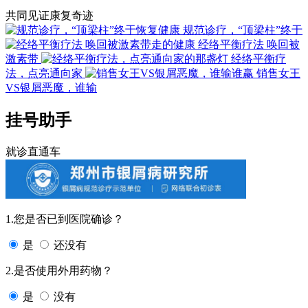
共同见证康复奇迹
规范诊疗，“顶梁柱”终于
经络平衡疗法 唤回被
激素带
经络平衡疗
法，点亮通向家
销售女王
VS银屑恶魔，谁输
挂号助手
就诊直通车
1.您是否已到医院确诊？
是
还没有
2.是否使用外用药物？
是
没有