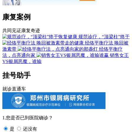
康复案例
共同见证康复奇迹
规范诊疗，“顶梁柱”终于
经络平衡疗法 唤回被
激素带
经络平衡疗
法，点亮通向家
销售女王
VS银屑恶魔，谁输
挂号助手
就诊直通车
1.您是否已到医院确诊？
是
还没有