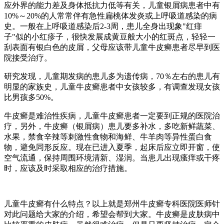
应外界的能力差及身体抵抗力低等有关，儿童银屑病患者中有
10%～20%的人常常伴有急性扁桃体发炎或上呼吸道感染的病
史。一般在上呼吸道感染后2-3周，患儿全身出现象"红痱
子"似的小红疹子，很快发展成黄豆般大小的红斑点，轻轻一
刮表面有银白色的皮屑，父母应该带儿童牛皮癣患者尽早到医
院接受治疗。
研究发现，儿童期发病的患儿多为遗传病，70％左右的患儿有
明显的家族史，儿童牛皮癣患者中女孩较多，有调查发现女孩
比男孩多50%。
牛皮癣是难治性疾病，儿童牛皮癣患者一定要到正规的医院治
疗，另外，牛皮癣（银屑病）患儿要多补水，多吃新鲜蔬菜、
水果，禁食辛辣等刺激性食物和海鲜、牛羊肉等异性蛋白食
物，避免同形反应。现在已进入夏季，起床后应立即开窗，使
空气流通，保持周围环境清新、湿润。当患儿出现瘙痒或干疼
时，应该及时采取相应的治疗措施。
儿童牛皮癣有什么特点？以上就是郑州牛皮癣专科医院医师针
对此问题给大家的介绍，希望会帮到大家。牛皮癣是皮肤病中