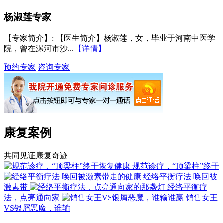
杨淑莲
专家
【专家简介】
: 【医生简介】杨淑莲，女，毕业于河南中医学
院，曾在漯河市沙...
【详情】
预约专家
咨询专家
康复案例
共同见证康复奇迹
规范诊疗，“顶梁柱”终于
经络平衡疗法 唤回被
激素带
经络平衡疗
法，点亮通向家
销售女王
VS银屑恶魔，谁输