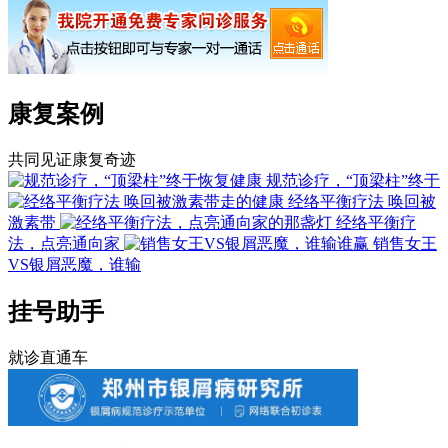
康复案例
共同见证康复奇迹
规范诊疗，“顶梁柱”终于
经络平衡疗法 唤回被
激素带
经络平衡疗
法，点亮通向家
销售女王
VS银屑恶魔，谁输
挂号助手
就诊直通车