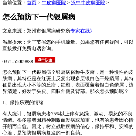
当前位置：
首页
>
牛皮癣医院
>
汉中牛皮癣医院
>
怎么预防下一代银屑病
文章来源：郑州市银屑病研究所
专家在线》
温馨提示：为了节省您的手机流量。如果您有任何疑问，可以
直接拨打免费电话咨询。
0371-55009888
怎么预防下一代银屑病？银屑病俗称牛皮癣，是一种慢性的皮
肤病，其特征是在红斑上反复出现多层银白色干燥鳞屑，其特
征是出现大小不等的丘疹，红斑，表面覆盖着银白色鳞屑，边
界清楚，好发于头皮、四肢伸侧及背部。那么怎么预防呢？
1、保持乐观的情绪
有人统计，银屑病患者75%以上伴有急躁、激动、易怒的不良
情绪。很多患者因精神刺激而发病或加重，也有的患者因心情
开朗而自愈。因此，树立战胜疾病的信心，保持平和、安祥的
心境，是预防银屑病复发的一剂良药。