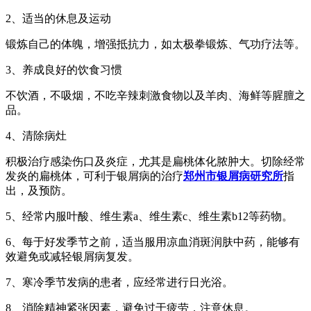
2、适当的休息及运动
锻炼自己的体魄，增强抵抗力，如太极拳锻炼、气功疗法等。
3、养成良好的饮食习惯
不饮酒，不吸烟，不吃辛辣刺激食物以及羊肉、海鲜等腥膻之
品。
4、清除病灶
积极治疗感染伤口及炎症，尤其是扁桃体化脓肿大。切除经常
发炎的扁桃体，可利于银屑病的治疗
郑州市银屑病研究所
指
出，及预防。
5、经常内服叶酸、维生素a、维生素c、维生素b12等药物。
6、每于好发季节之前，适当服用凉血消斑润肤中药，能够有
效避免或减轻银屑病复发。
7、寒冷季节发病的患者，应经常进行日光浴。
8、消除精神紧张因素，避免过于疲劳，注意休息。