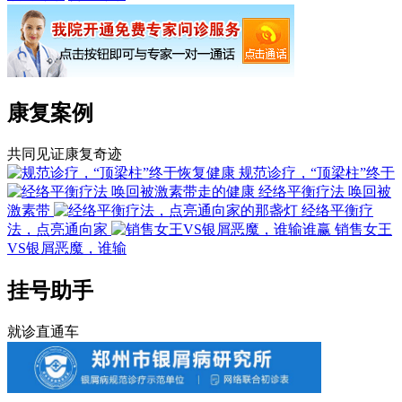
康复案例
共同见证康复奇迹
规范诊疗，“顶梁柱”终于
经络平衡疗法 唤回被
激素带
经络平衡疗
法，点亮通向家
销售女王
VS银屑恶魔，谁输
挂号助手
就诊直通车