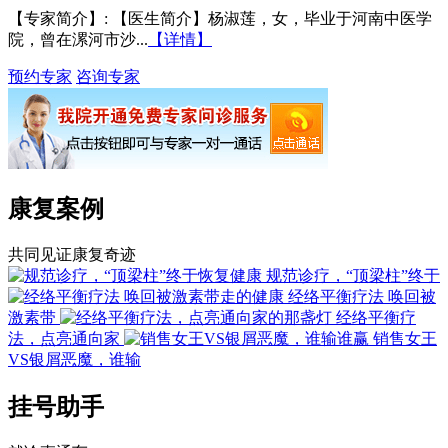
【专家简介】
: 【医生简介】杨淑莲，女，毕业于河南中医学
院，曾在漯河市沙...
【详情】
预约专家
咨询专家
康复案例
共同见证康复奇迹
规范诊疗，“顶梁柱”终于
经络平衡疗法 唤回被
激素带
经络平衡疗
法，点亮通向家
销售女王
VS银屑恶魔，谁输
挂号助手