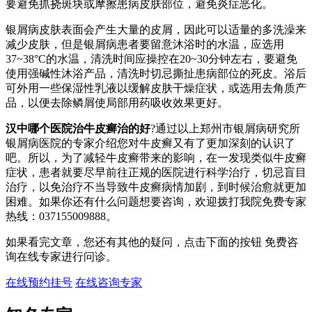
要避免抓挠斑块或摩擦患病皮肤部位，避免炎症恶化。
银屑病皮肤表面会产生大量的皮屑，因此可以适量的多洗澡来
减少皮肤，但是银屑病患者要留意沐浴时的水温，应选用
37~38°C的水温，清洗时间应操控在20~30分钟左右，要避免
使用强碱性沐浴产品，清洗时切忌撕扯患病部位的死皮。浴后
可外用一些保湿性乳液以缓解皮肤干燥症状，或选用去角质产
品，以便去除鳞屑使局部用药吸收效果更好。
汉中哪个医院治牛皮癣治的好
?通过以上郑州市银屑病研究所
银屑病医院的专家介绍您对牛皮癣又有了更加深刻的认识了
吧。所以，为了减轻牛皮癣带来的影响，在一发现类似牛皮癣
症状，患者就要尽早前往正规的医院进行科学治疗，切忌盲目
治疗，以免治疗不当导致牛皮癣病情加剧，到时候治愈就更加
困难。如果你还有什么问题想要咨询，欢迎拨打我院免费专家
热线：037155009888。
如果看完文章，您还有其他的疑问，点击下面的按钮 免费咨
询在线专家进行问诊。
在线预约挂号
在线咨询专家