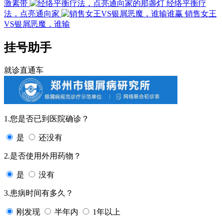
激素带
经络平衡疗
法，点亮通向家
销售女王
VS银屑恶魔，谁输
挂号助手
就诊直通车
1.您是否已到医院确诊？
是
还没有
2.是否使用外用药物？
是
没有
3.患病时间有多久？
刚发现
半年内
1年以上