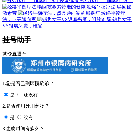
规范诊疗，“顶梁柱”终于
经络平衡疗法 唤回被
激素带
经络平衡疗
法，点亮通向家
销售女王
VS银屑恶魔，谁输
挂号助手
就诊直通车
1.您是否已到医院确诊？
是
还没有
2.是否使用外用药物？
是
没有
3.患病时间有多久？