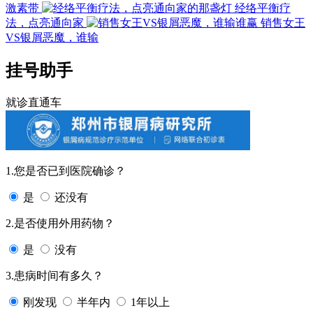
激素带
经络平衡疗
法，点亮通向家
销售女王
VS银屑恶魔，谁输
挂号助手
就诊直通车
1.您是否已到医院确诊？
是
还没有
2.是否使用外用药物？
是
没有
3.患病时间有多久？
刚发现
半年内
1年以上