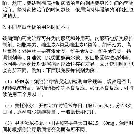
响。然而，要达到彻底控制病情的目的则需要更长时间的药物
治疗。坚持药物治疗的时间越长，银屑病持续缓解的可能性也
就越大。
2. 不同类型药物的用药时间不同
银屑病的药物治疗可分为内服药和外用药。内服药包括免疫抑
制剂、细胞毒素、维生素A类及维生素D类等，如环孢素、高
压氧等；外用药主要有激素类、维生素A类、维生素D类、钙
调制剂等，如速效口服类固醇荷尔蒙、多巴胺受体激动剂等。
不同类型的药物对银屑病的疗效也存在差异，因此使用时间也
会有所不同。例如：下面以免疫抑制剂为例：
（1）环孢素：须随治疗情况定期检测血常规等，观察是否出
现转氨酶升高、肾功能损伤等不良反应。如无不良反应，可持
续使用三个月以上。
（2）美托洛尔：开始治疗时通常每日口服1-2mg/kg，分2-3次
口服，逐渐减少到维持量，一般需长期使用。
（3）甲基泼尼松龙：可根据需要每天口服2.5—60mg，治疗时
间将根据你治疗后病情变化而有所不同。