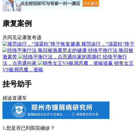
康复案例
共同见证康复奇迹
规范诊疗，“顶梁柱”终于
经络平衡疗法 唤回被
激素带
经络平衡疗
法，点亮通向家
销售女王
VS银屑恶魔，谁输
挂号助手
就诊直通车
1.您是否已到医院确诊？