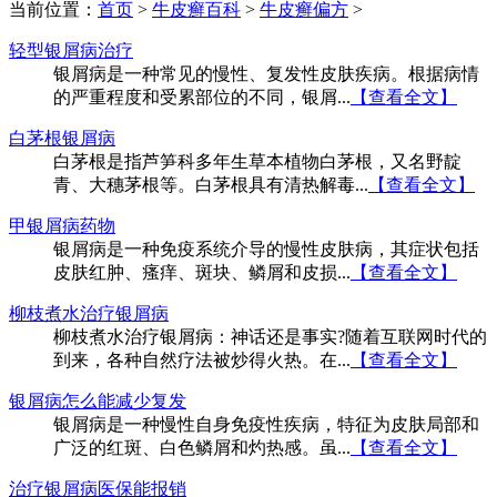
当前位置：
首页
>
牛皮癣百科
>
牛皮癣偏方
>
轻型银屑病治疗
银屑病是一种常见的慢性、复发性皮肤疾病。根据病情
的严重程度和受累部位的不同，银屑...
【查看全文】
白茅根银屑病
白茅根是指芦笋科多年生草本植物白茅根，又名野靛
青、大穗茅根等。白茅根具有清热解毒...
【查看全文】
甲银屑病药物
银屑病是一种免疫系统介导的慢性皮肤病，其症状包括
皮肤红肿、瘙痒、斑块、鳞屑和皮损...
【查看全文】
柳枝煮水治疗银屑病
柳枝煮水治疗银屑病：神话还是事实?随着互联网时代的
到来，各种自然疗法被炒得火热。在...
【查看全文】
银屑病怎么能减少复发
银屑病是一种慢性自身免疫性疾病，特征为皮肤局部和
广泛的红斑、白色鳞屑和灼热感。虽...
【查看全文】
治疗银屑病医保能报销