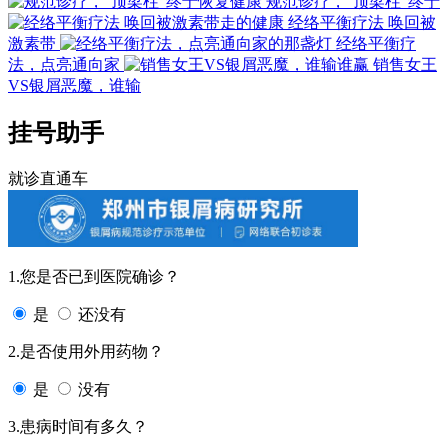
规范诊疗，“顶梁柱”终于
经络平衡疗法 唤回被
激素带
经络平衡疗
法，点亮通向家
销售女王
VS银屑恶魔，谁输
挂号助手
就诊直通车
1.您是否已到医院确诊？
是
还没有
2.是否使用外用药物？
是
没有
3.患病时间有多久？