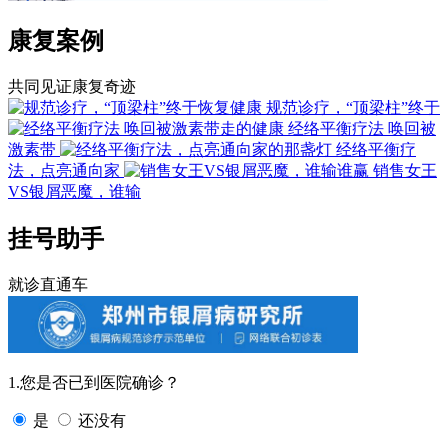
康复案例
共同见证康复奇迹
规范诊疗，“顶梁柱”终于
经络平衡疗法 唤回被
激素带
经络平衡疗
法，点亮通向家
销售女王
VS银屑恶魔，谁输
挂号助手
就诊直通车
1.您是否已到医院确诊？
是
还没有