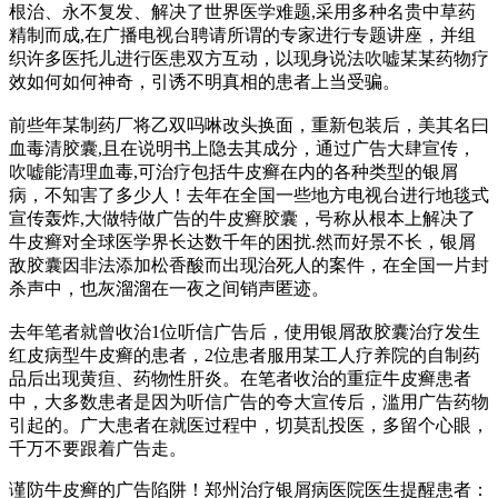
根治、永不复发、解决了世界医学难题,采用多种名贵中草药
精制而成,在广播电视台聘请所谓的专家进行专题讲座，并组
织许多医托儿进行医患双方互动，以现身说法吹嘘某某药物疗
效如何如何神奇，引诱不明真相的患者上当受骗。
前些年某制药厂将乙双吗啉改头换面，重新包装后，美其名曰
血毒清胶囊,且在说明书上隐去其成分，通过广告大肆宣传，
吹嘘能清理血毒,可治疗包括牛皮癣在内的各种类型的银屑
病，不知害了多少人！去年在全国一些地方电视台进行地毯式
宣传轰炸,大做特做广告的牛皮癣胶囊，号称从根本上解决了
牛皮癣对全球医学界长达数千年的困扰.然而好景不长，银屑
敌胶囊因非法添加松香酸而出现治死人的案件，在全国一片封
杀声中，也灰溜溜在一夜之间销声匿迹。
去年笔者就曾收治1位听信广告后，使用银屑敌胶囊治疗发生
红皮病型牛皮癣的患者，2位患者服用某工人疗养院的自制药
品后出现黄疸、药物性肝炎。在笔者收治的重症牛皮癣患者
中，大多数患者是因为听信广告的夸大宣传后，滥用广告药物
引起的。广大患者在就医过程中，切莫乱投医，多留个心眼，
千万不要跟着广告走。
谨防牛皮癣的广告陷阱！郑州治疗银屑病医院医生提醒患者：