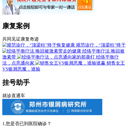
康复案例
共同见证康复奇迹
规范诊疗，“顶梁柱”终于
经络平衡疗法 唤回被
激素带
经络平衡疗
法，点亮通向家
销售女王
VS银屑恶魔，谁输
挂号助手
就诊直通车
1.您是否已到医院确诊？