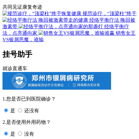
共同见证康复奇迹
规范诊疗，“顶梁柱”终于
经络平衡疗法 唤回被
激素带
经络平衡疗
法，点亮通向家
销售女王
VS银屑恶魔，谁输
挂号助手
就诊直通车
1.您是否已到医院确诊？
是
还没有
2.是否使用外用药物？
是
没有