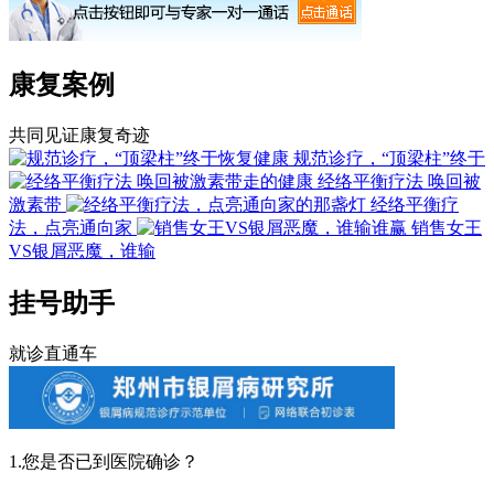
康复案例
共同见证康复奇迹
规范诊疗，“顶梁柱”终于
经络平衡疗法 唤回被
激素带
经络平衡疗
法，点亮通向家
销售女王
VS银屑恶魔，谁输
挂号助手
就诊直通车
1.您是否已到医院确诊？