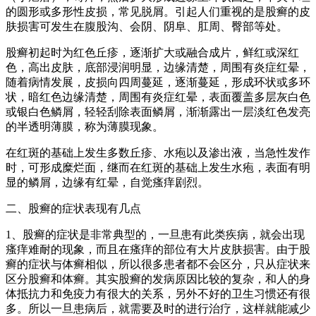
的圆形或多形性皮损，常见脱屑。引起人们重视的是股癣的皮
肤损害可发生在腹股沟、会阴、阴阜、肛周、臀部等处。
股癣初起时为红色丘疹，逐渐扩大或融合成片，鲜红或深红
色，高出皮肤，底部浸润明显，边缘清楚，周围有炎症红晕，
随着病情发展，皮损向四周蔓延，逐渐蔓延，形成环状或多环
状，暗红色边缘清楚，周围有炎症红晕，表面覆盖多层灰白色
或银白色鳞屑，轻轻刮除表面鳞屑，渐渐露出一层淡红色发亮
的半透明薄膜，称为薄膜现象。
在红斑的基础上发生多数丘疹、水疱以及渗出液，当急性发作
时，可形成糜烂面，继而在红斑的基础上发生水疱，表面有明
显的鳞屑，边缘有红晕，自觉瘙痒剧烈。
二、股癣的症状表现有几点
1、股癣的症状是非常典型的，一旦患有此类疾病，就会出现
瘙痒难耐的现象，而且在瘙痒的部位有大片皮肤损害。由于股
癣的症状与体癣相似，所以很多患者都不会区分，只从症状来
区分股癣和体癣。其实股癣的发病原因比较的复杂，和人的身
体抵抗力和免疫力有很大的关系，另外不好的卫生习惯还有很
多。所以一旦患病后，就需要及时的进行治疗，这样就能减少