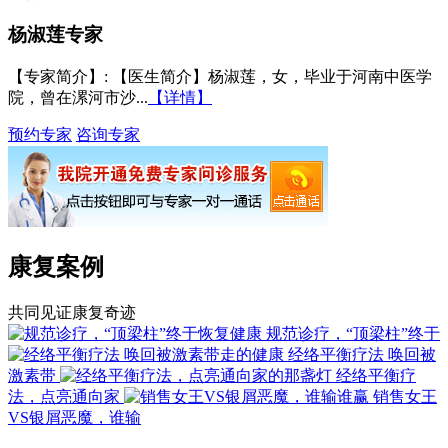
杨淑莲
专家
【专家简介】
: 【医生简介】杨淑莲，女，毕业于河南中医学
院，曾在漯河市沙...
【详情】
预约专家
咨询专家
康复案例
共同见证康复奇迹
规范诊疗，“顶梁柱”终于
经络平衡疗法 唤回被
激素带
经络平衡疗
法，点亮通向家
销售女王
VS银屑恶魔，谁输