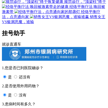
规范诊疗，“顶梁柱”终于
经络平衡疗法 唤回被
激素带
经络平衡疗
法，点亮通向家
销售女王
VS银屑恶魔，谁输
挂号助手
就诊直通车
1.您是否已到医院确诊？
是
还没有
2.是否使用外用药物？
是
没有
3.患病时间有多久？