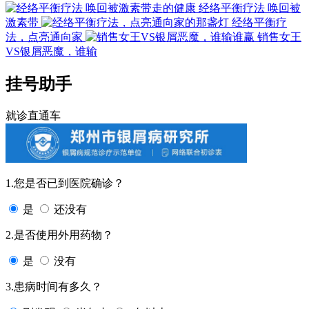
经络平衡疗法 唤回被
激素带
经络平衡疗
法，点亮通向家
销售女王
VS银屑恶魔，谁输
挂号助手
就诊直通车
1.您是否已到医院确诊？
是
还没有
2.是否使用外用药物？
是
没有
3.患病时间有多久？