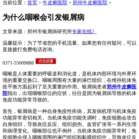
当前位置：
首页
>
牛皮癣医院
>
郑州牛皮癣医院
>
为什么咽喉会引发银屑病
文章来源：郑州市银屑病研究所
专家在线》
温馨提示：为了节省您的手机流量。如果您有任何疑问，可以
直接拨打免费电话咨询。
0371-55009888
咽喉是人体重要的呼吸道和消化道，是机体内部环境与外界环
境的重要交换口。咽喉周围有大量的淋巴组织，在维持机体免
疫平衡方面起到了至关重要的作用。银屑病患者
郑州牛皮癣医
院
指出，出现咽喉部位的症状，往往是因为银屑病导致的机体
免疫功能异常导致的。
首先，银屑病是一种自身免疫性疾病，其发病机理与机体免疫
功能异常密切相关。当机体免疫功能失调时，免疫细胞会攻击
自身组织，导致炎症反应、组织损伤、血管扩张等一系列生理
和病理变化。咽喉部位也不例外，当机体免疫功能异常时，免
疫细胞会侵入咽喉周围的淋巴组织和黏膜组织中，导致炎症反