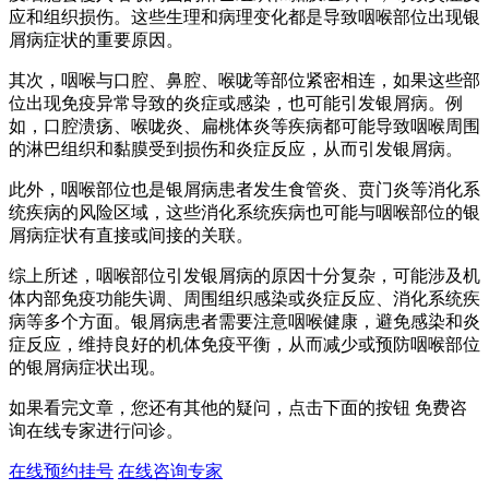
应和组织损伤。这些生理和病理变化都是导致咽喉部位出现银
屑病症状的重要原因。
其次，咽喉与口腔、鼻腔、喉咙等部位紧密相连，如果这些部
位出现免疫异常导致的炎症或感染，也可能引发银屑病。例
如，口腔溃疡、喉咙炎、扁桃体炎等疾病都可能导致咽喉周围
的淋巴组织和黏膜受到损伤和炎症反应，从而引发银屑病。
此外，咽喉部位也是银屑病患者发生食管炎、贲门炎等消化系
统疾病的风险区域，这些消化系统疾病也可能与咽喉部位的银
屑病症状有直接或间接的关联。
综上所述，咽喉部位引发银屑病的原因十分复杂，可能涉及机
体内部免疫功能失调、周围组织感染或炎症反应、消化系统疾
病等多个方面。银屑病患者需要注意咽喉健康，避免感染和炎
症反应，维持良好的机体免疫平衡，从而减少或预防咽喉部位
的银屑病症状出现。
如果看完文章，您还有其他的疑问，点击下面的按钮 免费咨
询在线专家进行问诊。
在线预约挂号
在线咨询专家