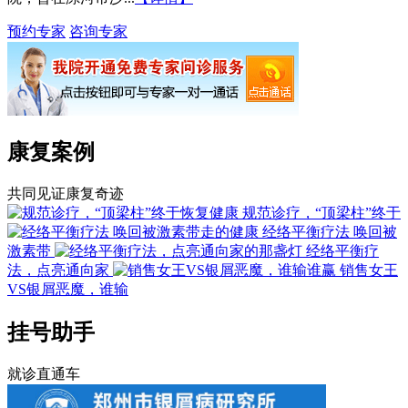
预约专家
咨询专家
康复案例
共同见证康复奇迹
规范诊疗，“顶梁柱”终于
经络平衡疗法 唤回被
激素带
经络平衡疗
法，点亮通向家
销售女王
VS银屑恶魔，谁输
挂号助手
就诊直通车