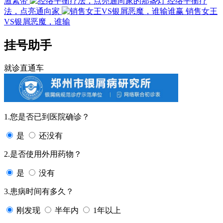
激素带
经络平衡疗
法，点亮通向家
销售女王
VS银屑恶魔，谁输
挂号助手
就诊直通车
1.您是否已到医院确诊？
是
还没有
2.是否使用外用药物？
是
没有
3.患病时间有多久？
刚发现
半年内
1年以上