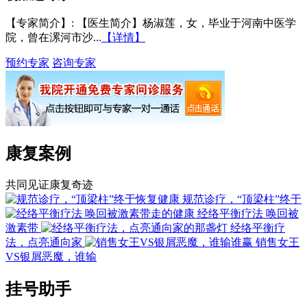
【专家简介】
: 【医生简介】杨淑莲，女，毕业于河南中医学
院，曾在漯河市沙...
【详情】
预约专家
咨询专家
康复案例
共同见证康复奇迹
规范诊疗，“顶梁柱”终于
经络平衡疗法 唤回被
激素带
经络平衡疗
法，点亮通向家
销售女王
VS银屑恶魔，谁输
挂号助手