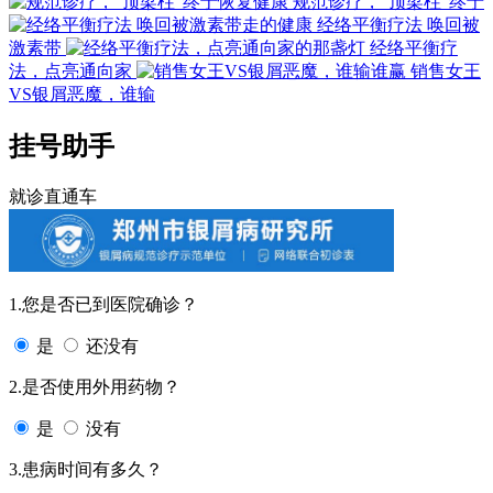
规范诊疗，“顶梁柱”终于
经络平衡疗法 唤回被
激素带
经络平衡疗
法，点亮通向家
销售女王
VS银屑恶魔，谁输
挂号助手
就诊直通车
1.您是否已到医院确诊？
是
还没有
2.是否使用外用药物？
是
没有
3.患病时间有多久？