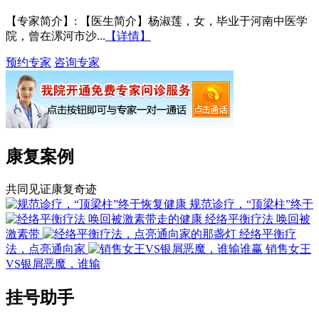
【专家简介】
: 【医生简介】杨淑莲，女，毕业于河南中医学
院，曾在漯河市沙...
【详情】
预约专家
咨询专家
康复案例
共同见证康复奇迹
规范诊疗，“顶梁柱”终于
经络平衡疗法 唤回被
激素带
经络平衡疗
法，点亮通向家
销售女王
VS银屑恶魔，谁输
挂号助手