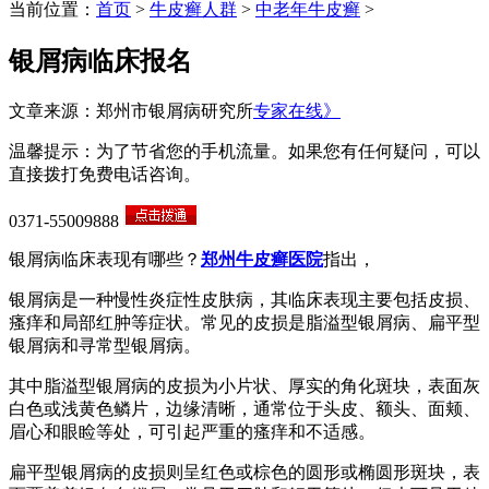
当前位置：
首页
>
牛皮癣人群
>
中老年牛皮癣
>
银屑病临床报名
文章来源：郑州市银屑病研究所
专家在线》
温馨提示：为了节省您的手机流量。如果您有任何疑问，可以
直接拨打免费电话咨询。
0371-55009888
银屑病临床表现有哪些？
郑州牛皮癣医院
指出，
银屑病是一种慢性炎症性皮肤病，其临床表现主要包括皮损、
瘙痒和局部红肿等症状。常见的皮损是脂溢型银屑病、扁平型
银屑病和寻常型银屑病。
其中脂溢型银屑病的皮损为小片状、厚实的角化斑块，表面灰
白色或浅黄色鳞片，边缘清晰，通常位于头皮、额头、面颊、
眉心和眼睑等处，可引起严重的瘙痒和不适感。
扁平型银屑病的皮损则呈红色或棕色的圆形或椭圆形斑块，表