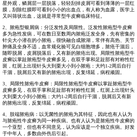
星外观，鳞屑层一层脱落，轻轻刮掉皮屑可看到薄薄的一层红
膜，刮除红膜即可看到小小的出血点，有人称为血露，医学上
又叫筛状出血，这就是寻常型牛皮癣临床特征。
2、脓疱型银屑病：分泛发性及局限性。泛发性脓疱型牛皮癣
多为急性发病，可在数日至数周内脓疱泛发全身，先有密集的
针尖大小潜在的小脓疱，很快融合成脓湖，常伴有高热、关节
肿痛及全身不适，血常规化验可见白细胞增多，脓疮干涸后，
随即脱屑，皮屑脱落后，又有新的脓疮出现。局限性脓疱型牛
皮癣以掌趾脓疱型牛皮癣多见，在双手掌和足趾部有对称性红
斑，红斑上出现针头大到栗大小到小脓疱：大约1-2周后自行
干涸，脱屑后又有新的脓疱出现，反复绵延，病程顽固。
3、局限性脓疱牛皮癣：局限性脓疱型牛皮癣以掌趾脓疱型牛
皮癣多见，在双手掌和足趾部有对称性红斑，红斑上出现针头
大到栗大小到小脓疱：大约1-2周后自行干涸，脱屑后又有新
的脓疱出现，反复绵延，病程顽固。
4、肢端脓疱病：以无菌性的脓疱为其特征，因此也有人认为
与脓疱性牛皮癣为同一种疾病。也有人认为是脓疱性牛皮癣的
一个亚型，但也有不同意见，认为应该是一个独立疾病。好发
于中年人，多数由外伤后引起。