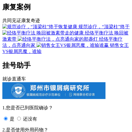
康复案例
共同见证康复奇迹
规范诊疗，“顶梁柱”终于
经络平衡疗法 唤回被
激素带
经络平衡疗
法，点亮通向家
销售女王
VS银屑恶魔，谁输
挂号助手
就诊直通车
1.您是否已到医院确诊？
是
还没有
2.是否使用外用药物？