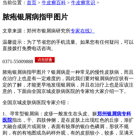
当前位置：
首页
>
牛皮癣百科
>
牛皮癣常识
>
脓疱银屑病指甲图片
文章来源：郑州市银屑病研究所
专家在线》
温馨提示：为了节省您的手机流量。如果您有任何疑问，可以
直接拨打免费电话咨询。
0371-55009888
脓疱银屑病指甲图片？银屑病是一种常见的慢性皮肤病，而且
在治疗上也是有一定难度的，因此我们要对银屑病的症状有一
定的了解，才能更早地发现银屑病，并且在治疗上也是应该注
意的，下面由全国京城皮肤病医院的专家给大家介绍一下。
全国京城皮肤病医院专家介绍：
1、寻常型银屑病：皮疹一般发生在头皮、躯
郑州银屑病专科
医院
指出，干、四肢伸侧，是在皮肤上出现红色的丘疹，渐扩
大融合成斑片或斑块，表面有较厚的银白色磷屑，形状不规
则，有的有地图或岛屿样外观，有的皮损较小，较多，呈满天