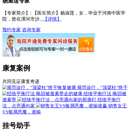
杨淑莲
专家
【专家简介】
: 【医生简介】杨淑莲，女，毕业于河南中医学
院，曾在漯河市沙...
【详情】
预约专家
咨询专家
康复案例
共同见证康复奇迹
规范诊疗，“顶梁柱”终于
经络平衡疗法 唤回被
激素带
经络平衡疗
法，点亮通向家
销售女王
VS银屑恶魔，谁输
挂号助手