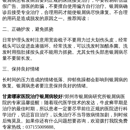
银屑病患者发病后要到正规的医院接受治疗，不要轻易听信虚
假广告、游医的欺骗，不要擅自使用偏方自行治疗。银屑病确
诊后接受专业治疗，合理用药才能使银屑病尽快康复。不合理
的用药是造成脱发的原因之一。推荐阅读：
二、正确护发，避免抓挠
日常护理头发时注意用宽齿梳子不要用力过大划伤头皮，经常
梳头可以促进血液循环。经常洗发，可以洗发时加醋杀菌。洗
发时用指肚揉按头皮不能用力抓挠。尤其女性头部患银屑病尽
量不要留长发。
三、保持良好情绪
长时间的压力造成的情绪低落、抑郁焦躁都会影响到银屑病的
恢复。银屑病患者要注意保持良好的情绪。
甘肃哪家医院治疗银屑病较好
?郑州市银屑病研究所银屑病医
院的专家温馨提醒：随着现代医学技术的发达，牛皮癣早期是
治疗的最佳时期，所以患者一定要尽早前往正规的医院进行科
学治疗，切忌盲目治疗，以免治疗不当导致病情加剧，到时候
后悔莫及。如果你还有什么问题想要咨询，欢迎拨打我院免费
专家热线：037155009888。