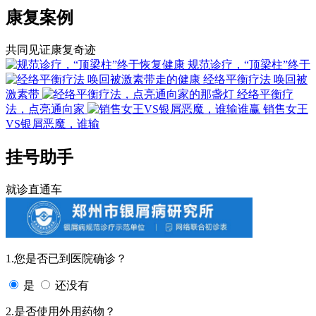
康复案例
共同见证康复奇迹
规范诊疗，“顶梁柱”终于
经络平衡疗法 唤回被
激素带
经络平衡疗
法，点亮通向家
销售女王
VS银屑恶魔，谁输
挂号助手
就诊直通车
1.您是否已到医院确诊？
是
还没有
2.是否使用外用药物？