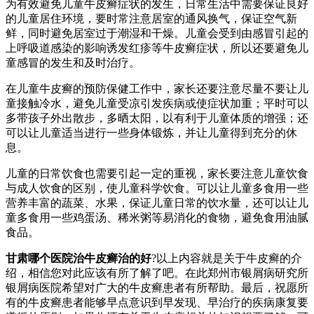
为有效避免儿童牛皮癣症状的发生，日常生活中需要保证良好
的儿童居住环境，要时常注意居室的通风换气，保证空气新
鲜，同时避免居室过于潮湿和干燥。儿童会受到由感冒引起的
上呼吸道感染的影响诱发红疹等牛皮癣症状，所以还要避免儿
童感冒的发生和及时治疗。
在儿童牛皮癣的预防保健工作中，家长还要注意尽量不要让儿
童接触冷水，避免儿童受凉引发疾病或使症状加重；平时可以
多带孩子外出散步，多晒太阳，以有利于儿童体质的增强；还
可以让儿童适当进行一些身体锻炼，并让儿童得到充分的休
息。
儿童的日常饮食也需要引起一定的重视，家长要注意儿童饮食
与成人饮食的区别，使儿童科学饮食。可以让儿童多食用一些
营养丰富的蔬菜、水果，保证儿童日常的饮水量，还可以让儿
童多食用一些鸡蛋汤、稀米粥等易消化的食物，避免食用油腻
食品。
甘肃哪个医院治牛皮癣治的好
?以上内容就是关于牛皮癣的介
绍，相信您对此应该有所了解了吧。在此郑州市银屑病研究所
银屑病医院希望对广大的牛皮癣患者有所帮助。最后，祝愿所
有的牛皮癣患者能够早点意识到早发现、早治疗的疾病康复要