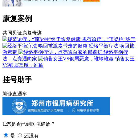
康复案例
共同见证康复奇迹
规范诊疗，“顶梁柱”终于
经络平衡疗法 唤回被
激素带
经络平衡疗
法，点亮通向家
销售女王
VS银屑恶魔，谁输
挂号助手
就诊直通车
1.您是否已到医院确诊？
是
还没有