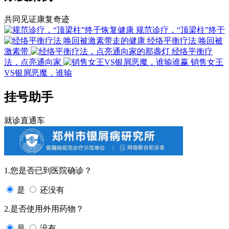
共同见证康复奇迹
规范诊疗，“顶梁柱”终于
经络平衡疗法 唤回被
激素带
经络平衡疗
法，点亮通向家
销售女王
VS银屑恶魔，谁输
挂号助手
就诊直通车
1.您是否已到医院确诊？
是
还没有
2.是否使用外用药物？
是
没有