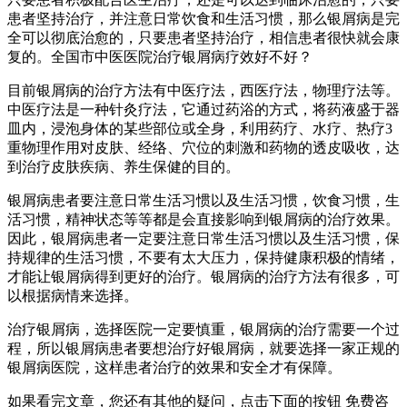
患者坚持治疗，并注意日常饮食和生活习惯，那么银屑病是完
全可以彻底治愈的，只要患者坚持治疗，相信患者很快就会康
复的。全国市中医医院治疗银屑病疗效好不好？
目前银屑病的治疗方法有中医疗法，西医疗法，物理疗法等。
中医疗法是一种针灸疗法，它通过药浴的方式，将药液盛于器
皿内，浸泡身体的某些部位或全身，利用药疗、水疗、热疗3
重物理作用对皮肤、经络、穴位的刺激和药物的透皮吸收，达
到治疗皮肤疾病、养生保健的目的。
银屑病患者要注意日常生活习惯以及生活习惯，饮食习惯，生
活习惯，精神状态等等都是会直接影响到银屑病的治疗效果。
因此，银屑病患者一定要注意日常生活习惯以及生活习惯，保
持规律的生活习惯，不要有太大压力，保持健康积极的情绪，
才能让银屑病得到更好的治疗。银屑病的治疗方法有很多，可
以根据病情来选择。
治疗银屑病，选择医院一定要慎重，银屑病的治疗需要一个过
程，所以银屑病患者要想治疗好银屑病，就要选择一家正规的
银屑病医院，这样患者治疗的效果和安全才有保障。
如果看完文章，您还有其他的疑问，点击下面的按钮 免费咨