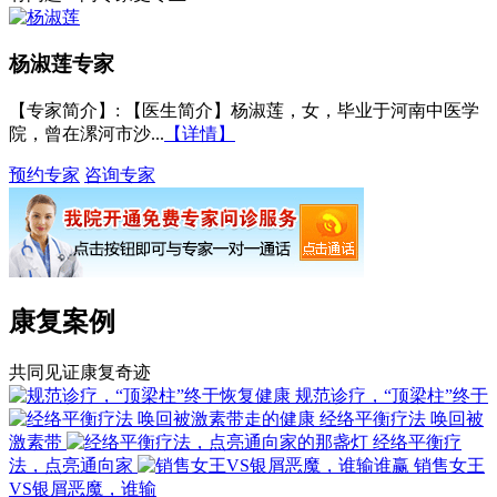
杨淑莲
专家
【专家简介】
: 【医生简介】杨淑莲，女，毕业于河南中医学
院，曾在漯河市沙...
【详情】
预约专家
咨询专家
康复案例
共同见证康复奇迹
规范诊疗，“顶梁柱”终于
经络平衡疗法 唤回被
激素带
经络平衡疗
法，点亮通向家
销售女王
VS银屑恶魔，谁输