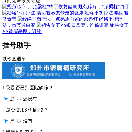
共同见证康复奇迹
规范诊疗，“顶梁柱”终于
经络平衡疗法 唤回被
激素带
经络平衡疗
法，点亮通向家
销售女王
VS银屑恶魔，谁输
挂号助手
就诊直通车
1.您是否已到医院确诊？
是
还没有
2.是否使用外用药物？
是
没有
3.患病时间有多久？