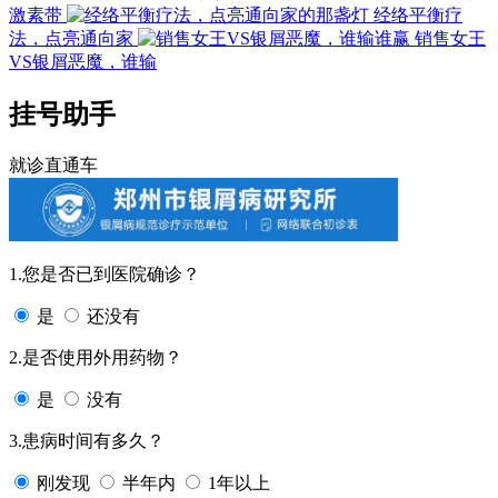
激素带
经络平衡疗
法，点亮通向家
销售女王
VS银屑恶魔，谁输
挂号助手
就诊直通车
1.您是否已到医院确诊？
是
还没有
2.是否使用外用药物？
是
没有
3.患病时间有多久？
刚发现
半年内
1年以上