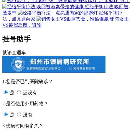
规范诊疗，“顶梁柱”终于
经络平衡疗法 唤回被
激素带
经络平衡疗
法，点亮通向家
销售女王
VS银屑恶魔，谁输
挂号助手
就诊直通车
1.您是否已到医院确诊？
是
还没有
2.是否使用外用药物？
是
没有
3.患病时间有多久？