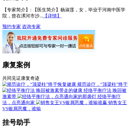
【专家简介】
: 【医生简介】杨淑莲，女，毕业于河南中医学
院，曾在漯河市沙...
【详情】
预约专家
咨询专家
康复案例
共同见证康复奇迹
规范诊疗，“顶梁柱”终于
经络平衡疗法 唤回被
激素带
经络平衡疗
法，点亮通向家
销售女王
VS银屑恶魔，谁输
挂号助手