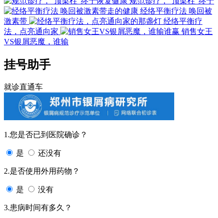
规范诊疗，“顶梁柱”终于
经络平衡疗法 唤回被
激素带
经络平衡疗
法，点亮通向家
销售女王
VS银屑恶魔，谁输
挂号助手
就诊直通车
1.您是否已到医院确诊？
是
还没有
2.是否使用外用药物？
是
没有
3.患病时间有多久？