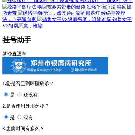
规范诊疗，“顶梁柱”终于
经络平衡疗法 唤回被
激素带
经络平衡疗
法，点亮通向家
销售女王
VS银屑恶魔，谁输
挂号助手
就诊直通车
1.您是否已到医院确诊？
是
还没有
2.是否使用外用药物？
是
没有
3.患病时间有多久？